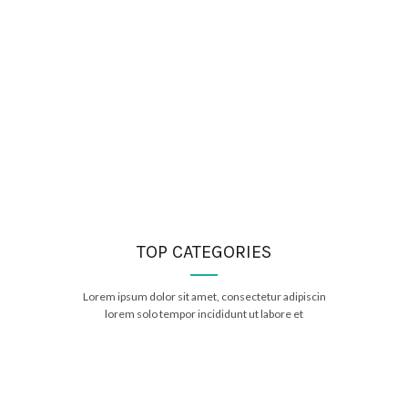
TOP CATEGORIES
Lorem ipsum dolor sit amet, consectetur adipiscin
lorem solo tempor incididunt ut labore et