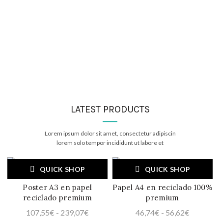
LATEST PRODUCTS
Lorem ipsum dolor sit amet, consectetur adipiscin
lorem solo tempor incididunt ut labore et
QUICK SHOP
QUICK SHOP
Poster A3 en papel
Papel A4 en reciclado 100%
reciclado premium
premium
Rango
Rango
107,55
€
-
239,07
€
46,74
€
-
56,62
€