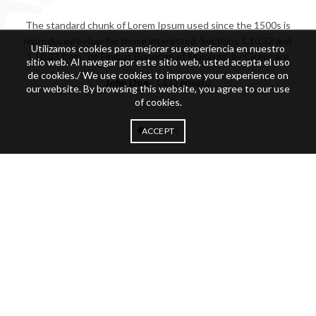
The standard chunk of Lorem Ipsum used since the 1500s is
reproduced below for those interested. Sections 1.10.32 and
Utilizamos cookies para mejorar su experiencia en nuestro
1.10.33 from “de Finibus Bonorum et Malorum” by Cicero are
sitio web. Al navegar por este sitio web, usted acepta el uso
de cookies./ We use cookies to improve your experience on
John Doe
CEO envato
our website. By browsing this website, you agree to our use
of cookies.
ACCEPT