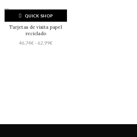
de
de
precios:
precios:
QUICK SHOP
desde
desde
107,55€
46,74€
Tarjetas de visita papel
hasta
hasta
reciclado
239,07€
56,62€
Rango
46,74
€
-
62,99
€
de
precios:
desde
46,74€
hasta
62,99€