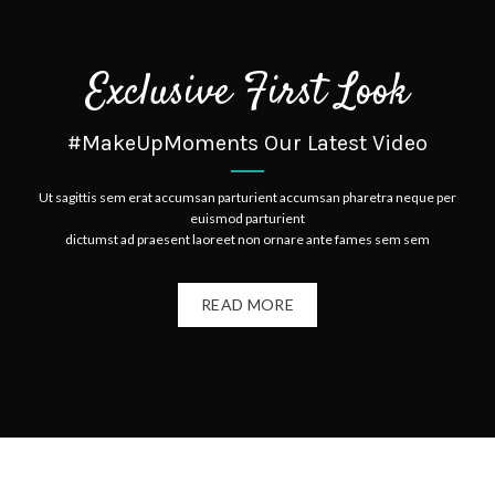
Exclusive First Look
#MakeUpMoments Our Latest Video
Ut sagittis sem erat accumsan parturient accumsan pharetra neque per
euismod parturient
dictumst ad praesent laoreet non ornare ante fames sem sem
READ MORE