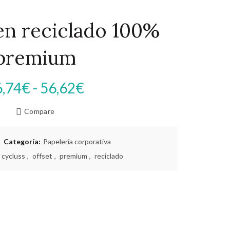
en reciclado 100%
premium
Rango
6,74
€
-
56,62
€
de
Compare
precios:
Categoría:
Papelería corporativa
desde
cycluss
,
offset
,
premium
,
reciclado
46,74€
hasta
56,62€