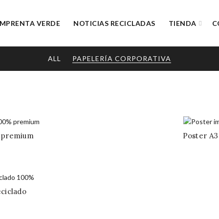
IMPRENTA VERDE
NOTICIAS RECICLADAS
TIENDA
C
ALL
PAPELERÍA CORPORATIVA
% premium
Poster A3
ango
e
ecios:
esde
eciclado
6,74€
ango
asta
e