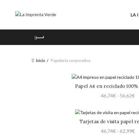
LA 
Inicio
Papelería corporativa
Papel A4 en reciclado 100
QUICK SHOP
R
46,74
€
-
56,62
€
d
pr
d
Tarjetas de visita papel r
QUICK SHOP
4
R
46,74
€
-
62,99
€
h
d