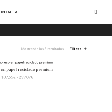
ONTACTA
Filters
Mostrando los 3 resultados
 en papel reciclado premium
QUICK SHOP
Rango
107,55
€
-
239,07
€
de
precios:
desde
107,55€
hasta