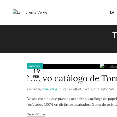
LA 
noticias
19
Nuevo catálogo de Torr
FEB
Posted by
marketing
cyclus offset
,
cyclus print
,
Igloo Silk
,
Desde este enlace puedes acceder al catálogo de papel
reciclados 100% en distintos acabados: Gama de estucad
Read More