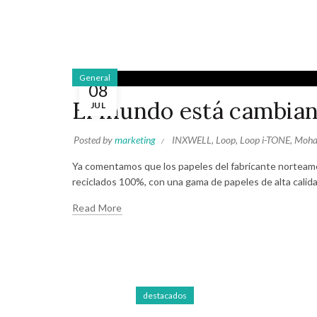
General
08
El mundo está cambian
JUL
Posted by
marketing
INXWELL
,
Loop
,
Loop i-TONE
,
Moha
Ya comentamos que los papeles del fabricante norteame
reciclados 100%, con una gama de papeles de alta calidad
Read More
destacados