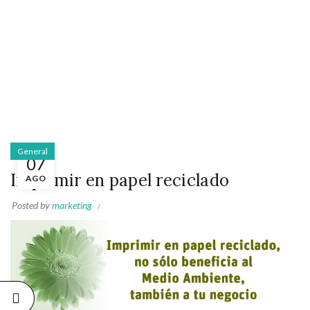
General
07
Imprimir en papel reciclado
AGO
Posted by
marketing