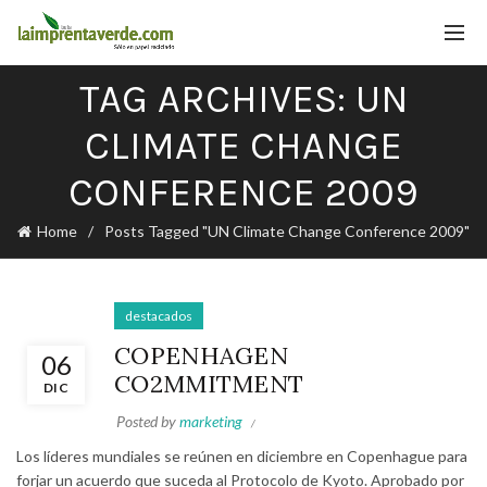
TAG ARCHIVES: UN
CLIMATE CHANGE
CONFERENCE 2009
Home
Posts Tagged "UN Climate Change Conference 2009"
destacados
COPENHAGEN
06
CO2MMITMENT
DIC
Posted by
marketing
Los líderes mundiales se reúnen en diciembre en Copenhague para
forjar un acuerdo que suceda al Protocolo de Kyoto. Aprobado por