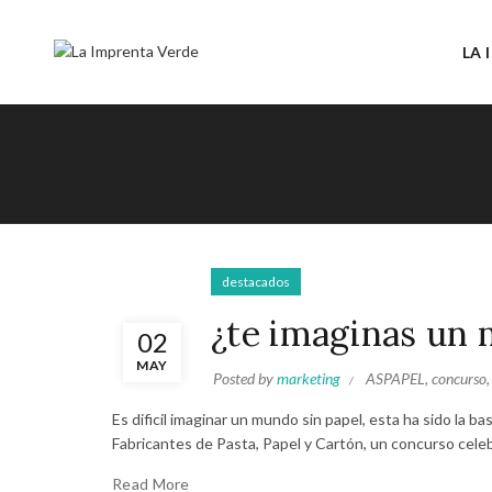
LA 
destacados
¿te imaginas un 
02
MAY
Posted by
marketing
ASPAPEL
,
concurso
Es dificil imaginar un mundo sin papel, esta ha sido la
Fabricantes de Pasta, Papel y Cartón, un concurso celebr
Read More