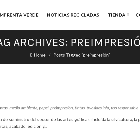
IMPRENTA VERDE
NOTICIAS RECICLADAS
TIENDA
C
AG ARCHIVES: PREIMPRESI
Home
Posts Tagged "preimpresión"
ntas
,
medio ambiente
,
papel
,
preimpresión
,
tintas
,
twosides.info
,
uso responsable
e suministro del sector de las artes gráficas, incluida la silvicultura, la 
as, acabado, edición y...