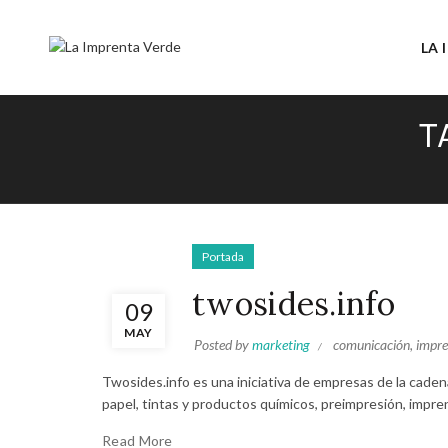
LA 
T
Portada
twosides.info
09
MAY
Posted by
marketing
comunicación
,
impre
Twosides.info es una iniciativa de empresas de la cadena d
papel, tintas y productos químicos, preimpresión, imprent
Read More