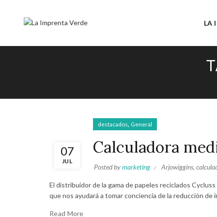
LA 
T
,
destacados
General
Calculadora med
07
JUL
Posted by
marketing
Arjowiggins
,
calcula
El distribuidor de la gama de papeles reciclados Cyclu
que nos ayudará a tomar conciencia de la reducción de 
Read More