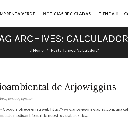
IMPRENTA VERDE
NOTICIAS RECICLADAS
TIENDA
C
AG ARCHIVES: CALCULADO
Home
Posts Tagged "calculadora"
ioambiental de Arjowiggins
dora
,
cocoon
,
cycluss
ss y Cocoon, ofrece en su web http://www.arjowigginsgraphic.com, una ca
impacto medioambiental de nuestros trabajos de...