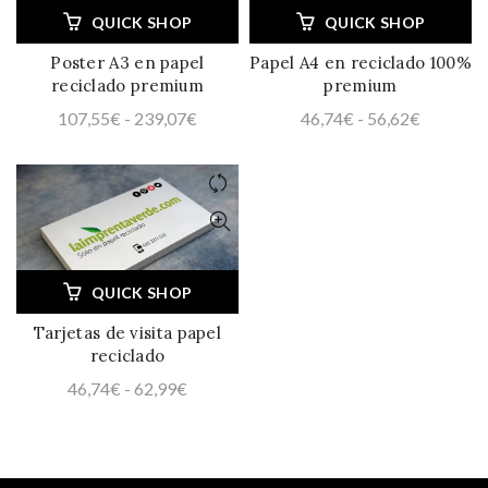
QUICK SHOP
QUICK SHOP
Poster A3 en papel
Papel A4 en reciclado 100%
reciclado premium
premium
Rango
Rango
107,55
€
-
239,07
€
46,74
€
-
56,62
€
de
de
precios:
precios:
desde
desde
107,55€
46,74€
hasta
hasta
239,07€
56,62€
QUICK SHOP
Tarjetas de visita papel
reciclado
Rango
46,74
€
-
62,99
€
de
precios:
desde